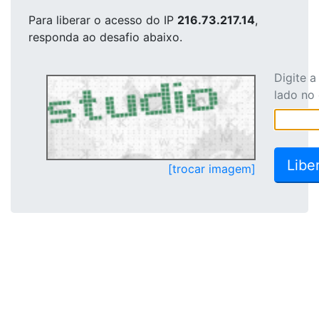
Para liberar o acesso
do IP
216.73.217.14
,
responda ao desafio abaixo.
Digite 
lado no
[trocar imagem]