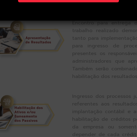
para ingresso na próxima 
Encontro para entrega d
trabalho realizado demon
tanto para implementaçã
para ingresso de proce
presentes os responsáve
administradores que apr
Também serão combinado
habilitação dos resultados
Ingresso dos processos ju
referentes aos resultad
implantação contábil e a
habilitação de créditos p
da empresa ou somente
depender de cada crédito