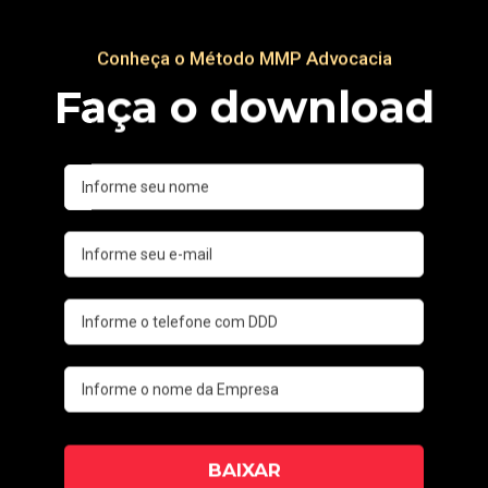
documentos ou informaÃ§
assegurar a realização de 
Confronto das informaÃ§Ã
fiscal e contábil para iden
Durante cerca de um mês
sobre a contabilidade da
não aproveitados, anali
busca de possíveis alt
lançamentos que esteja
existência de passivos n
contratos de honorários 