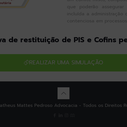
que poderão assegurar
incluída a administração 
contenciosa em processos 
a de restituição de PIS e Cofins p
REALIZAR UMA SIMULAÇÃO
theus Mattes Pedroso Advocacia - Todos os Direitos R