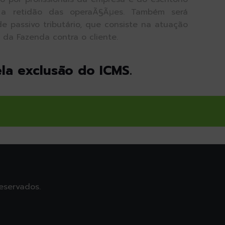
 a retidão das operaÃ§Ãµes. Também será
de passivo tributário, que consiste na atuação
da Fazenda contra o cliente.
ela exclusão do ICMS.
eservados.