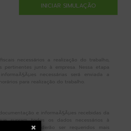
INICIAR SIMULAÇÃO
scais necessários a realização do trabalho,
 pertinentes junto à empresa. Nessa etapa
 informaÃ§Ãµes necessárias será enviada a
orários para realização do trabalho.
 documentação e informaÃ§Ãµes recebidas da
que supram todos os dados necessários à
. Nessa etapa poderão ser requeridos mais