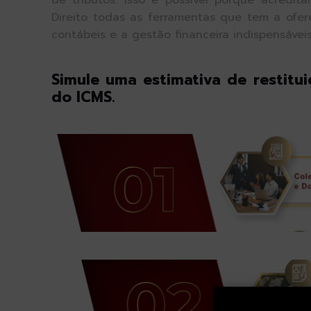
de tributos. Isso é possível porque acredita
Direito todas as ferramentas que tem a ofer
contábeis e a gestão financeira indispensávei
Simule uma estimativa de restitui
do ICMS.