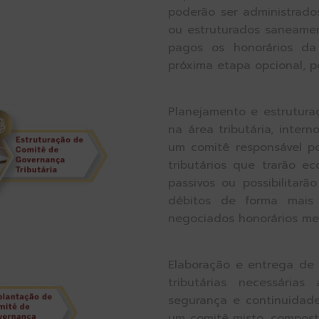
poderão ser administrado
ou estruturados saneame
pagos os honorários da 
próxima etapa opcional, p
Planejamento e estrutura
na área tributária, inte
um comitê responsável po
tributários que trarão e
passivos ou possibilitar
débitos de forma mais 
negociados honorários m
Elaboração e entrega de 
tributárias necessária
segurança e continuidad
um comitê misto, composto