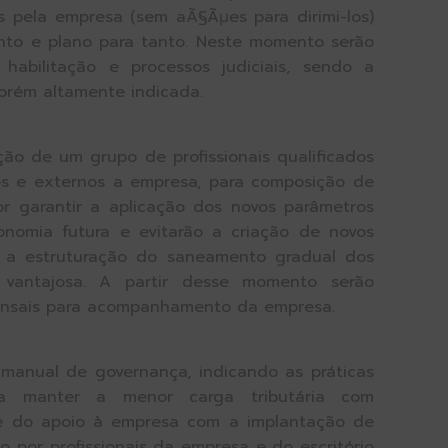
s pela empresa (sem aÃ§Ãµes para dirimi-los)
nto e plano para tanto. Neste momento serão
habilitação e processos judiciais, sendo a
orém altamente indicada.
ção de um grupo de profissionais qualificados
rnos e externos a empresa, para composição de
r garantir a aplicação dos novos parâmetros
conomia futura e evitarão a criação de novos
ão a estruturação do saneamento gradual dos
vantajosa. A partir desse momento serão
ensais para acompanhamento da empresa.
manual de governança, indicando as práticas
s a manter a menor carga tributária com
e do apoio à empresa com a implantação de
 por profissionais da empresa e do escritório