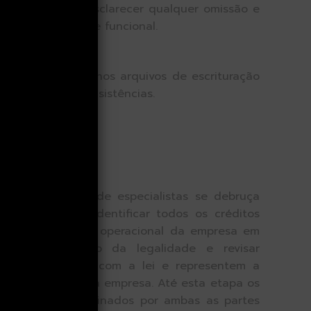
Ãµes a fim de esclarecer qualquer omissão e
um trabalho útil e funcional.
µes constantes nos arquivos de escrituração
tificação de inconsistências.
 nossa equipe de especialistas se debruça
 empresa para identificar todos os créditos
sar o organograma operacional da empresa em
eraÃ§Ãµes dentro da legalidade e revisar
m em desacordo com a lei e representem a
ão conhecidos pela empresa. Até esta etapa os
deverão estar assinados por ambas as partes