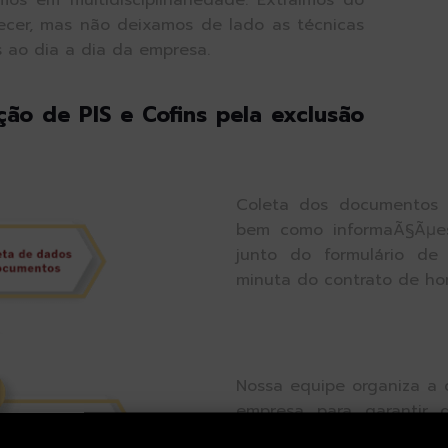
mos em multidisciplinariedade. Extraímos do
ecer, mas não deixamos de lado as técnicas
s ao dia a dia da empresa.
ção de PIS e Cofins pela exclusão
Coleta dos documentos fi
bem como informaÃ§Ãµes
junto do formulário de
minuta do contrato de hon
Nossa equipe organiza a
empresa para garantir 
realização do trabalho