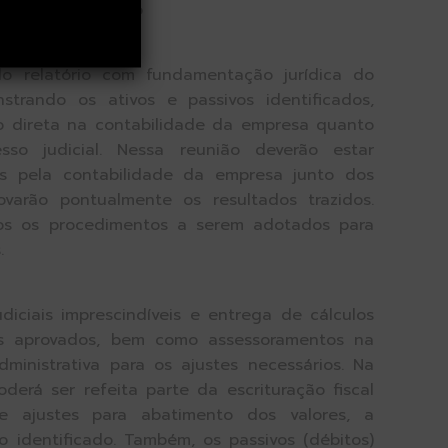
etapa do trabalho
o relatório com fundamentação jurídica do
strando os ativos e passivos identificados,
o direta na contabilidade da empresa quanto
sso judicial. Nessa reunião deverão estar
is pela contabilidade da empresa junto dos
ovarão pontualmente os resultados trazidos.
s os procedimentos a serem adotados para
.
diciais imprescindíveis e entrega de cálculos
os aprovados, bem como assessoramentos na
dministrativa para os ajustes necessários. Na
oderá ser refeita parte da escrituração fiscal
 ajustes para abatimento dos valores, a
 identificado. Também, os passivos (débitos)